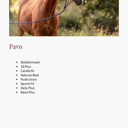
Pavo
Slobbermash
18 Plus
Care4Life
Natures Best
Podo Grow
Sports Fit
Daily Plus
Basis Plus