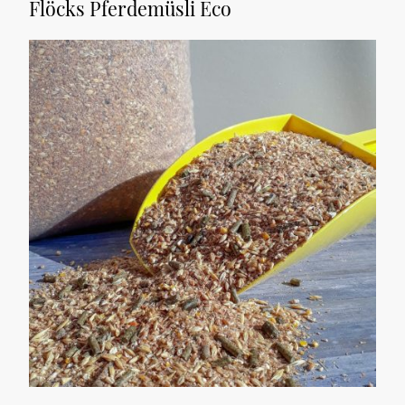
Flöcks Pferdemüsli Eco